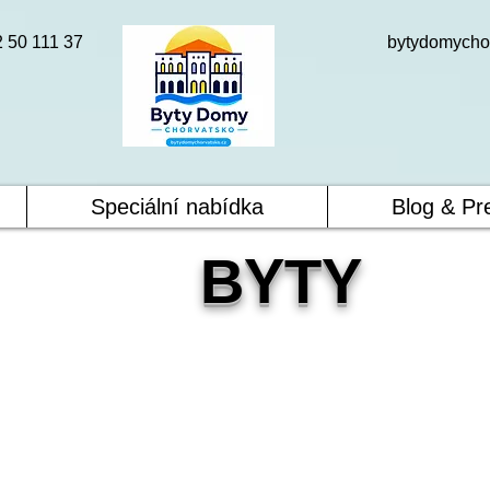
2 50 111 37
bytydomycho
Speciální nabídka
Blog & Pr
BYTY