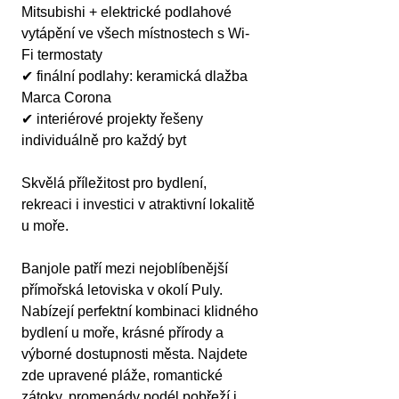
Mitsubishi + elektrické podlahové 
vytápění ve všech místnostech s Wi-
Fi termostaty
✔ finální podlahy: keramická dlažba 
Marca Corona
✔ interiérové projekty řešeny 
individuálně pro každý byt
Skvělá příležitost pro bydlení, 
rekreaci i investici v atraktivní lokalitě 
u moře.
Banjole patří mezi nejoblíbenější 
přímořská letoviska v okolí Puly. 
Nabízejí perfektní kombinaci klidného 
bydlení u moře, krásné přírody a 
výborné dostupnosti města. Najdete 
zde upravené pláže, romantické 
zátoky, promenády podél pobřeží i 