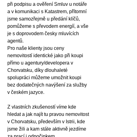
při podpisu a ověření Smluv u notáře 
a v komunikaci s Katastrem, přítomní 
jsme samozřejmě u předání klíčů, 
pomůžeme s převodem energíí, a vše 
je s doprovodem česky mluvících 
agentů.
Pro naše klienty jsou ceny 
nemovitostí identické jako při koupi 
přímo u agentury/developera v 
Chorvatsku, díky dlouhaleté 
spolupráci můžeme umožnit koupi 
bez dodatečných navýšení za služby 
v českém jazyce.
Z vlastních zkušeností víme kde 
hledat a jak najít tu pravou nemovitost 
v Chorvatsku, především v Istrii, kde 
jsme žili a kam stále aktivně jezdíme 
za prací i odpočinkem.