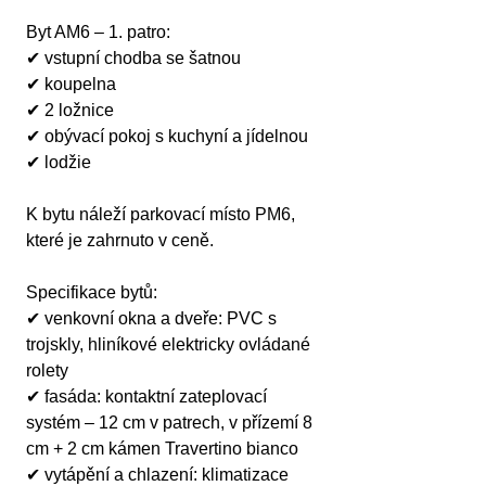
Byt AM6 – 1. patro:
✔ vstupní chodba se šatnou
✔ koupelna
✔ 2 ložnice
✔ obývací pokoj s kuchyní a jídelnou
✔ lodžie
K bytu náleží parkovací místo PM6, 
které je zahrnuto v ceně.
Specifikace bytů:
✔ venkovní okna a dveře: PVC s 
trojskly, hliníkové elektricky ovládané 
rolety
✔ fasáda: kontaktní zateplovací 
systém – 12 cm v patrech, v přízemí 8 
cm + 2 cm kámen Travertino bianco
✔ vytápění a chlazení: klimatizace 