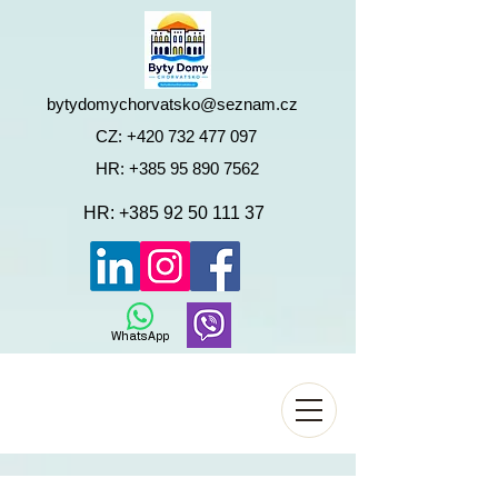
bytydomychorvatsko@seznam.cz
CZ:
+420 732 477 097
HR:
+385 95 890 7562
HR:
+385 92 50 111 37
WhatsApp