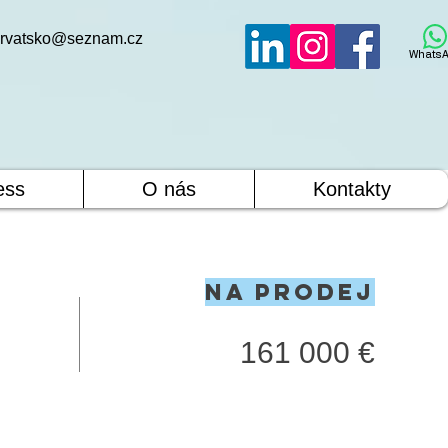
rvatsko@seznam.cz
WhatsA
ess
O nás
Kontakty
Na prodej
161 000 €