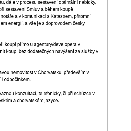
u, dále v procesu sestavení optimální nabídky, 
 při sestavení Smluv a během koupě 
 notáře a v komunikaci s Katastrem, přítomní 
em energíí, a vše je s doprovodem česky 
při koupi přímo u agentury/developera v 
it koupi bez dodatečných navýšení za služby v 
pravou nemovitost v Chorvatsku, především v 
cí i odpočinkem.
znou konzultaci, telefonicky, či při schůzce v 
eském a chorvatském jazyce.