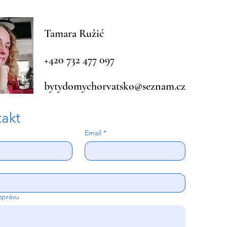
Tamara Ružić
+420 732 477 097
bytydomychorvatsko@seznam.cz
akt
Email
*
zprávu