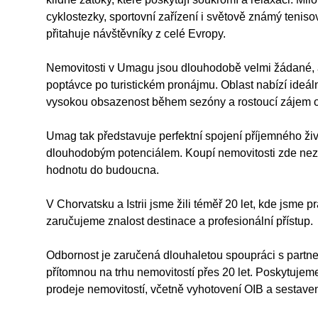
cyklostezky, sportovní zařízení i světově známý tenis
přitahuje návštěvníky z celé Evropy.
Nemovitosti v Umagu jsou dlouhodobě velmi žádané, a t
poptávce po turistickém pronájmu. Oblast nabízí ideál
vysokou obsazenost během sezóny a rostoucí zájem o 
Umag tak představuje perfektní spojení příjemného živ
dlouhodobým potenciálem. Koupí nemovitosti zde nezísk
hodnotu do budoucna.
V Chorvatsku a Istrii jsme žili téměř 20 let, kde jsme p
zaručujeme znalost destinace a profesionální přístup.
Odbornost je zaručená dlouhaletou spoupráci s partner
přítomnou na trhu nemovitostí přes 20 let. Poskytujem
prodeje nemovitostí, včetně vyhotovení OIB a sestaven