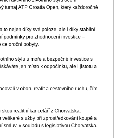
ový turnaj ATP Croatia Open, který každoročně 
o nejen díky své poloze, ale i díky stabilní 
ní podmínky pro zhodnocení investice – 
celoroční pobyty.
otního stylu u moře a bezpečné investice s 
áváte jen místo k odpočinku, ale i jistotu a 
racovali v oboru realit a cestovního ruchu, čím 
skou realitní kanceláří z Chorvatska, 
e veškeré služby při zprostředkování koupě a 
í smluv, v souladu s legislativou Chorvatska.