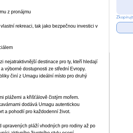
íjmu z pronájmu
Zkopíruj
vlastní rekreaci, tak jako bezpečnou investici v 
ciálem
nejatraktivnější destinace pro ty, kteří hledají 
y a výborné dostupnosti ze střední Evropy. 
ubliky činí z Umagu ideální místo pro druhý 
 plážemi a křišťálově čistým mořem. 
a kavárnami dodává Umagu autentickou 
rt a pohodlí pro každodenní život.
 upravených pláží vhodných pro rodiny až po 
vníci aktivního životního stylu ocení 