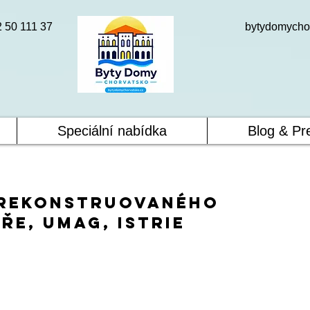
2 50 111 37
bytydomycho
Speciální nabídka
Blog & Pr
zrekonstruovaného
ře, Umag, Istrie