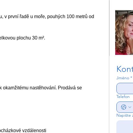
u, v první řadě u moře, pouhých 100 metrů od 
elkovou plochu 30 m².
Kont
Jméno
*
ý k okamžitému nastěhování. Prodává se 
Telefon
Napište 
ocházkové vzdálenosti