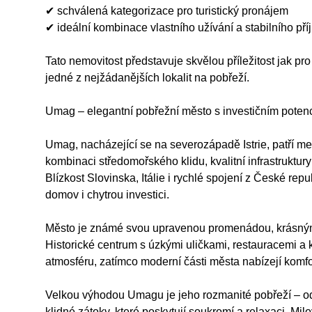
✔ schválená kategorizace pro turistický pronájem
✔ ideální kombinace vlastního užívání a stabilního př
Tato nemovitost představuje skvělou příležitost jak pro 
jedné z nejžádanějších lokalit na pobřeží.
Umag – elegantní pobřežní město s investičním poten
Umag, nacházející se na severozápadě Istrie, patří mezi 
kombinaci středomořského klidu, kvalitní infrastruktur
Blízkost Slovinska, Itálie i rychlé spojení z České rep
domov i chytrou investici.
Město je známé svou upravenou promenádou, krásnými
Historické centrum s úzkými uličkami, restauracemi 
atmosféru, zatímco moderní části města nabízejí komfo
Velkou výhodou Umagu je jeho rozmanité pobřeží – od
klidné zátoky, které poskytují soukromí a relaxaci. Milo