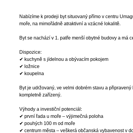
Nabízíme k prodeji byt situovaný přímo v centru Umag
moře, na mimořádně atraktivní a vzácné lokalitě.
Byt se nachází v 1. patře menší obytné budovy a má c
Dispozice:
✔ kuchyně s jídelnou a obývacím pokojem
✔ ložnice
✔ koupelna
Byt je udržovaný, ve velmi dobrém stavu a připraven
kompletně zařízený.
Výhody a investiční potenciál:
✔ první řada u moře – výjimečná poloha
✔ pouhých 100 m od moře
✔ centrum města – veškerá občanská vybavenost v d