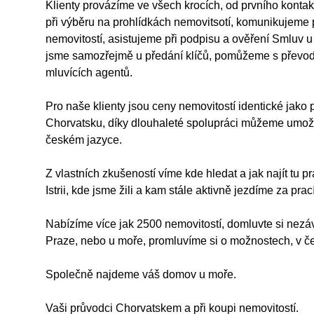
Klienty provázíme ve všech krocích, od prvního kontakt
při výběru na prohlídkách nemovitsotí, komunikujeme
nemovitostí, asistujeme při podpisu a ověření Smluv u
jsme samozřejmě u předání klíčů, pomůžeme s převod
mluvících agentů.
Pro naše klienty jsou ceny nemovitostí identické jako 
Chorvatsku, díky dlouhaleté spolupráci můžeme umožn
českém jazyce.
Z vlastních zkušeností víme kde hledat a jak najít tu 
Istrii, kde jsme žili a kam stále aktivně jezdíme za pra
Nabízíme více jak 2500 nemovitostí, domluvte si nezáva
Praze, nebo u moře, promluvíme si o možnostech, v č
Společně najdeme váš domov u moře. 
Vaši průvodci Chorvatskem a při koupi nemovitostí.