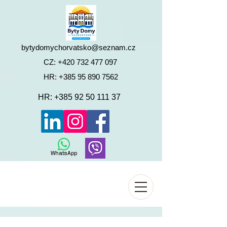
bytydomychorvatsko@seznam.cz
CZ:
+420 732 477 097
HR:
+385 95 890 7562
HR:
+385 92 50 111 37
WhatsApp