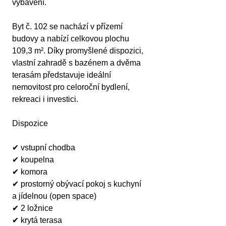
vybavení.
Byt č. 102 se nachází v přízemí 
budovy a nabízí celkovou plochu 
109,3 m². Díky promyšlené dispozici, 
vlastní zahradě s bazénem a dvěma 
terasám představuje ideální 
nemovitost pro celoroční bydlení, 
rekreaci i investici.
Dispozice
✔ vstupní chodba
✔ koupelna
✔ komora
✔ prostorný obývací pokoj s kuchyní 
a jídelnou (open space)
✔ 2 ložnice
✔ krytá terasa