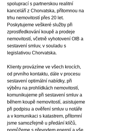
spoluprací s partnerskou realitní 
kanceláří z Chorvatska, přítomnou na 
trhu nemovitostí přes 20 let. 
Poskytujeme veškeré služby při 
zprostředkování koupě a prodeje 
nemovitostí, včetně vyhotovení OIB a 
sestavení smluv, v souladu s 
legislativou Chorvatska.
Klienty provázíme ve všech krocích, 
od prvního kontaktu, dále v procesu 
sestavení optimální nabídky, při 
výběru na prohlídkách nemovitostí, 
komunikujeme při sestavení smluv a 
během koupě nemovitostí, asistujeme 
při podpisu a ověření smluv u notáře 
a v komunikaci s katastrem, přítomní 
jsme samozřejmě u předání klíčů, 
pomůžeme s převodem energií a vše 