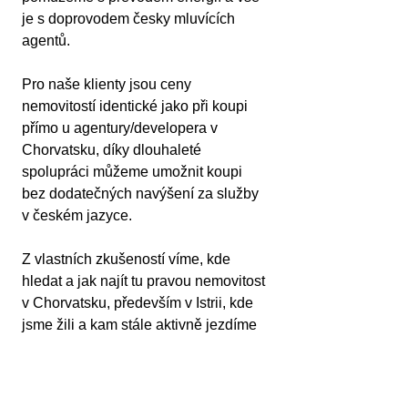
je s doprovodem česky mluvících 
agentů.
Pro naše klienty jsou ceny 
nemovitostí identické jako při koupi 
přímo u agentury/developera v 
Chorvatsku, díky dlouhaleté 
spolupráci můžeme umožnit koupi 
bez dodatečných navýšení za služby 
v českém jazyce.
Z vlastních zkušeností víme, kde 
hledat a jak najít tu pravou nemovitost 
v Chorvatsku, především v Istrii, kde 
jsme žili a kam stále aktivně jezdíme 
za prací i odpočinkem.
Nabízíme více než 2 500 nemovitostí. 