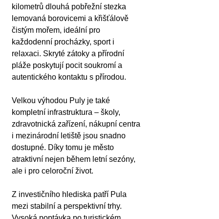
kilometrů dlouhá pobřežní stezka 
lemovaná borovicemi a křišťálově 
čistým mořem, ideální pro 
každodenní procházky, sport i 
relaxaci. Skryté zátoky a přírodní 
pláže poskytují pocit soukromí a 
autentického kontaktu s přírodou.
Velkou výhodou Puly je také 
kompletní infrastruktura – školy, 
zdravotnická zařízení, nákupní centra 
i mezinárodní letiště jsou snadno 
dostupné. Díky tomu je město 
atraktivní nejen během letní sezóny, 
ale i pro celoroční život.
Z investičního hlediska patří Pula 
mezi stabilní a perspektivní trhy. 
Vysoká poptávka po turistickém 