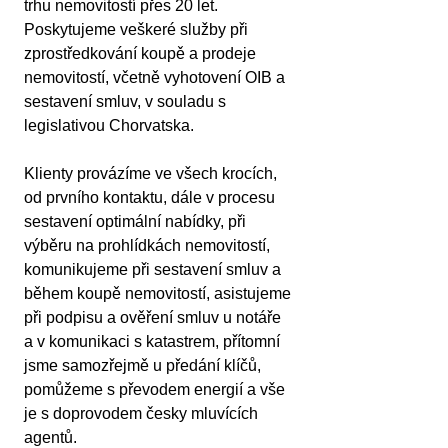
trhu nemovitostí přes 20 let. 
Poskytujeme veškeré služby při 
zprostředkování koupě a prodeje 
nemovitostí, včetně vyhotovení OIB a 
sestavení smluv, v souladu s 
legislativou Chorvatska.
Klienty provázíme ve všech krocích, 
od prvního kontaktu, dále v procesu 
sestavení optimální nabídky, při 
výběru na prohlídkách nemovitostí, 
komunikujeme při sestavení smluv a 
během koupě nemovitostí, asistujeme 
při podpisu a ověření smluv u notáře 
a v komunikaci s katastrem, přítomní 
jsme samozřejmě u předání klíčů, 
pomůžeme s převodem energií a vše 
je s doprovodem česky mluvících 
agentů.