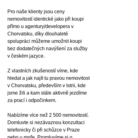
Pro naše klienty jsou ceny 
nemovitostí identické jako při koupi 
přímo u agentury/developera v 
Chorvatsku, díky dlouhaleté 
spolupráci můžeme umožnit koupi 
bez dodatečných navýšení za služby 
v českém jazyce.
Z vlastních zkušeností víme, kde 
hledat a jak najít tu pravou nemovitost 
v Chorvatsku, především v Istrii, kde 
jsme žili a kam stále aktivně jezdíme 
za prací i odpočinkem.
Nabízíme více než 2 500 nemovitostí. 
Domluvte si nezávaznou konzultaci 
telefonicky či při schůzce v Praze 
nebo u moře. Promluvíme si o 