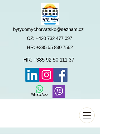
bytydomychorvatsko@seznam.cz
CZ:
+420 732 477 097
HR:
+385 95 890 7562
HR:
+385 92 50 111 37
WhatsApp