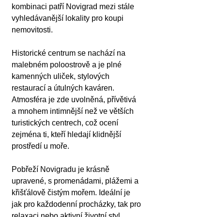
kombinaci patří Novigrad mezi stále 
vyhledávanější lokality pro koupi 
nemovitosti.
Historické centrum se nachází na 
malebném poloostrově a je plné 
kamenných uliček, stylových 
restaurací a útulných kaváren. 
Atmosféra je zde uvolněná, přívětivá 
a mnohem intimnější než ve větších 
turistických centrech, což ocení 
zejména ti, kteří hledají klidnější 
prostředí u moře.
Pobřeží Novigradu je krásně 
upravené, s promenádami, plážemi a 
křišťálově čistým mořem. Ideální je 
jak pro každodenní procházky, tak pro 
relaxaci nebo aktivní životní styl. 