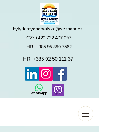
bytydomychorvatsko@seznam.cz
CZ:
+420 732 477 097
HR:
+385 95 890 7562
HR:
+385 92 50 111 37
WhatsApp