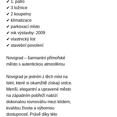
✔ 1. patro
✔ 3 ložnice
✔ 2 koupelny
✔ klimatizace
✔ parkovací místo
✔ rok výstavby: 2009
✔ vlastnický list
✔ stavební povolení
Novigrad – šarmantní přímořské 
město s autentickou atmosférou
Novigrad je jedním z těch míst na 
Istrii, které si okamžitě získají srdce. 
Menší, elegantní a upravené město 
na západním pobřeží nabízí 
dokonalou rovnováhu mezi klidem, 
kvalitou života a výbornou 
dostupností. Právě díky této 