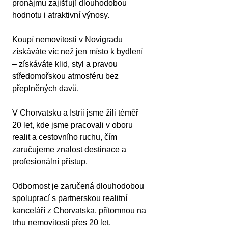
pronájmu zajišťují dlouhodobou 
hodnotu i atraktivní výnosy.
Koupí nemovitosti v Novigradu 
získáváte víc než jen místo k bydlení 
– získáváte klid, styl a pravou 
středomořskou atmosféru bez 
přeplněných davů.
V Chorvatsku a Istrii jsme žili téměř 
20 let, kde jsme pracovali v oboru 
realit a cestovního ruchu, čím 
zaručujeme znalost destinace a 
profesionální přístup.
Odbornost je zaručená dlouhodobou 
spoluprací s partnerskou realitní 
kanceláří z Chorvatska, přítomnou na 
trhu nemovitostí přes 20 let. 