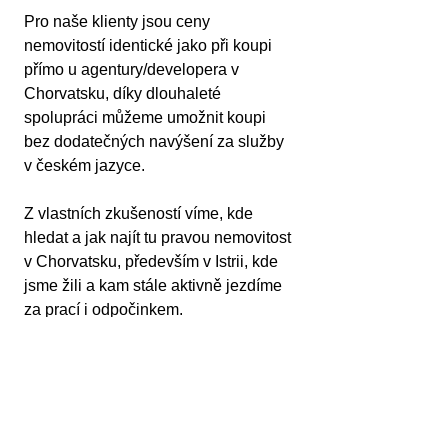
Pro naše klienty jsou ceny 
nemovitostí identické jako při koupi 
přímo u agentury/developera v 
Chorvatsku, díky dlouhaleté 
spolupráci můžeme umožnit koupi 
bez dodatečných navýšení za služby 
v českém jazyce.
Z vlastních zkušeností víme, kde 
hledat a jak najít tu pravou nemovitost 
v Chorvatsku, především v Istrii, kde 
jsme žili a kam stále aktivně jezdíme 
za prací i odpočinkem.
Nabízíme více než 2 500 nemovitostí. 
Domluvte si nezávaznou konzultaci 
telefonicky či při schůzce v Praze 
nebo u moře. Promluvíme si o 