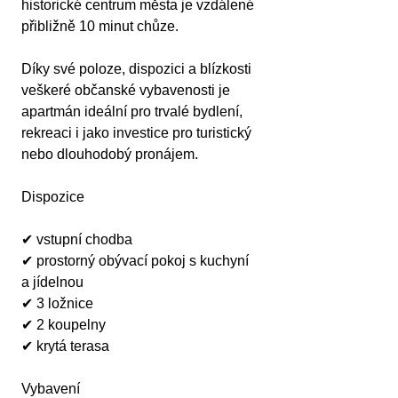
historické centrum města je vzdálené 
přibližně 10 minut chůze.
Díky své poloze, dispozici a blízkosti 
veškeré občanské vybavenosti je 
apartmán ideální pro trvalé bydlení, 
rekreaci i jako investice pro turistický 
nebo dlouhodobý pronájem.
Dispozice
✔ vstupní chodba
✔ prostorný obývací pokoj s kuchyní 
a jídelnou
✔ 3 ložnice
✔ 2 koupelny
✔ krytá terasa
Vybavení