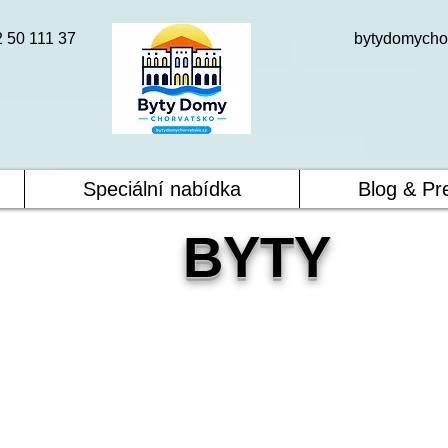
2 50 111 37
bytydomycho
Speciální nabídka
Blog & Pr
BYTY