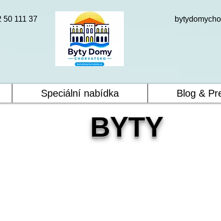
2 50 111 37
bytydomycho
Speciální nabídka
Blog & Pr
BYTY