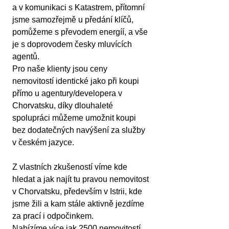
a v komunikaci s Katastrem, přítomní 
jsme samozřejmě u předání klíčů, 
pomůžeme s převodem energíí, a vše 
je s doprovodem česky mluvících 
agentů.
Pro naše klienty jsou ceny 
nemovitostí identické jako při koupi 
přímo u agentury/developera v 
Chorvatsku, díky dlouhaleté 
spolupráci můžeme umožnit koupi 
bez dodatečných navýšení za služby 
v českém jazyce.
Z vlastních zkušeností víme kde 
hledat a jak najít tu pravou nemovitost 
v Chorvatsku, především v Istrii, kde 
jsme žili a kam stále aktivně jezdíme 
za prací i odpočinkem.
Nabízíme více jak 2500 nemovitostí, 