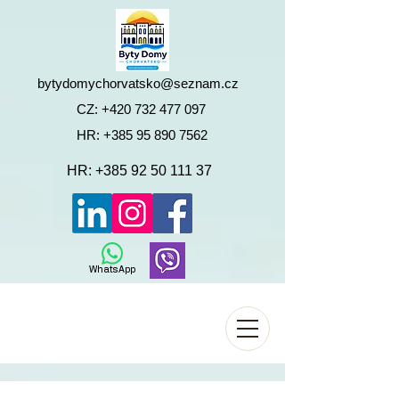
bytydomychorvatsko@seznam.cz
CZ:
+420 732 477 097
HR:
+385 95 890 7562
HR:
+385 92 50 111 37
WhatsApp