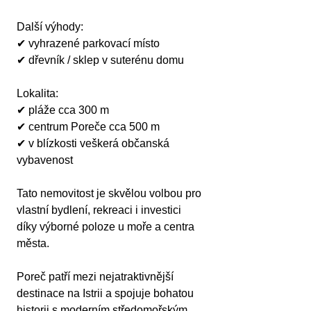
Další výhody:
✔ vyhrazené parkovací místo
✔ dřevník / sklep v suterénu domu
Lokalita:
✔ pláže cca 300 m
✔ centrum Poreče cca 500 m
✔ v blízkosti veškerá občanská 
vybavenost
Tato nemovitost je skvělou volbou pro 
vlastní bydlení, rekreaci i investici 
díky výborné poloze u moře a centra 
města.
Poreč patří mezi nejatraktivnější 
destinace na Istrii a spojuje bohatou 
historii s moderním středomořským 