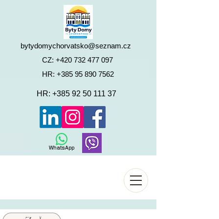
bytydomychorvatsko@seznam.cz
CZ:
+420 732 477 097
HR:
+385 95 890 7562
HR:
+385 92 50 111 37
WhatsApp