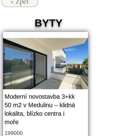
< Zpět
BYTY
Moderní novostavba 3+kk
50 m2 v Medulinu – klidná
lokalita, blízko centra i
moře
199000