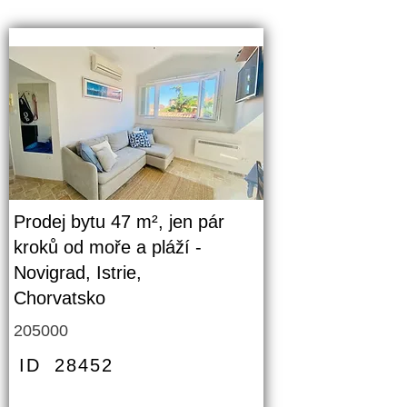
Prodej bytu 47 m², jen pár
kroků od moře a pláží -
Novigrad, Istrie,
Chorvatsko
205000
ID
28452