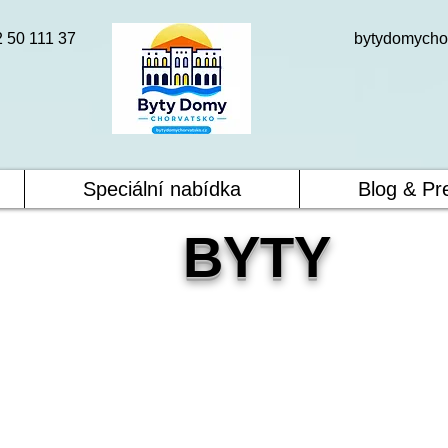
2 50 111 37
bytydomycho
Speciální nabídka
Blog & Pr
BYTY