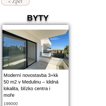
< Zpět
BYTY
Moderní novostavba 3+kk
50 m2 v Medulinu – klidná
lokalita, blízko centra i
moře
199000