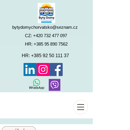
bytydomychorvatsko@seznam.cz
CZ:
+420 732 477 097
HR:
+385 95 890 7562
HR:
+385 92 50 111 37
WhatsApp