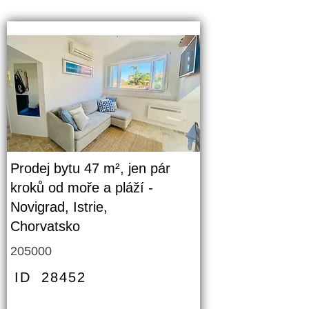
Prodej bytu 47 m², jen pár
kroků od moře a pláží -
Novigrad, Istrie,
Chorvatsko
205000
ID
28452