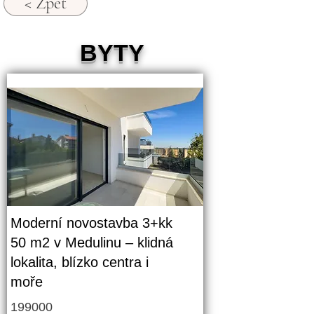
< Zpět
BYTY
Moderní novostavba 3+kk
50 m2 v Medulinu – klidná
lokalita, blízko centra i
moře
199000