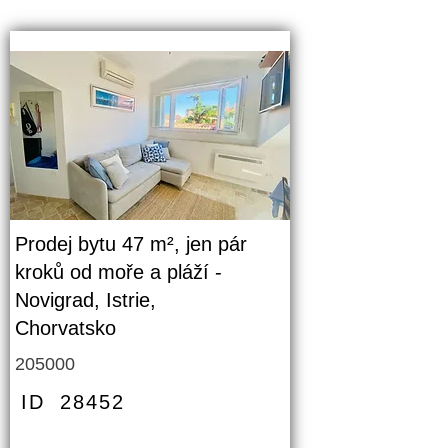
Prodej bytu 47 m², jen pár
kroků od moře a pláží -
Novigrad, Istrie,
Chorvatsko
205000
ID
28452