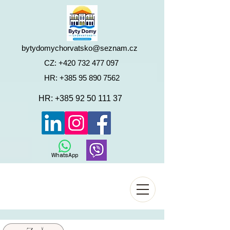
bytydomychorvatsko@seznam.cz
CZ:
+420 732 477 097
HR:
+385 95 890 7562
HR:
+385 92 50 111 37
WhatsApp