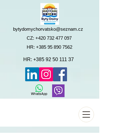
bytydomychorvatsko@seznam.cz
CZ:
+420 732 477 097
HR:
+385 95 890 7562
HR:
+385 92 50 111 37
WhatsApp