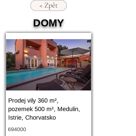
< Zpět
DOMY
Prodej vily 360 m²,
pozemek 500 m², Medulin,
Istrie, Chorvatsko
694000