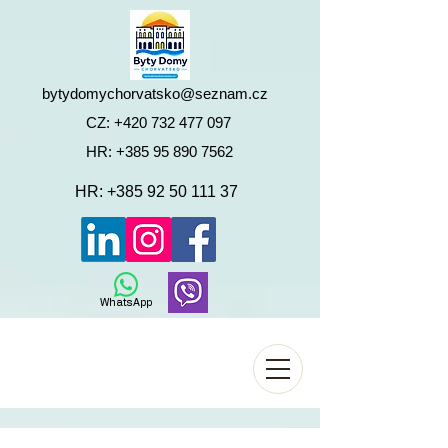
bytydomychorvatsko@seznam.cz
CZ:
+420 732 477 097
HR:
+385 95 890 7562
HR:
+385 92 50 111 37
WhatsApp