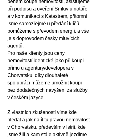
během koupě nemovitostí, asistujeme 
při podpisu a ověření Smluv u notáře 
a v komunikaci s Katastrem, přítomní 
jsme samozřejmě u předání klíčů, 
pomůžeme s převodem energíí, a vše 
je s doprovodem česky mluvících 
agentů.
Pro naše klienty jsou ceny 
nemovitostí identické jako při koupi 
přímo u agentury/developera v 
Chorvatsku, díky dlouhaleté 
spolupráci můžeme umožnit koupi 
bez dodatečných navýšení za služby 
v českém jazyce.
Z vlastních zkušeností víme kde 
hledat a jak najít tu pravou nemovitost 
v Chorvatsku, především v Istrii, kde 
jsme žili a kam stále aktivně jezdíme 