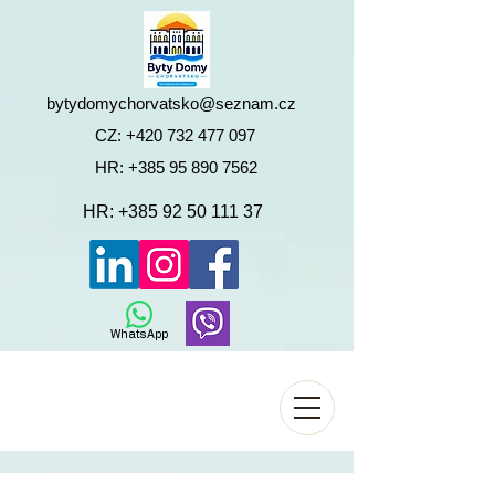
bytydomychorvatsko@seznam.cz
CZ:
+420 732 477 097
HR:
+385 95 890 7562
HR:
+385 92 50 111 37
WhatsApp