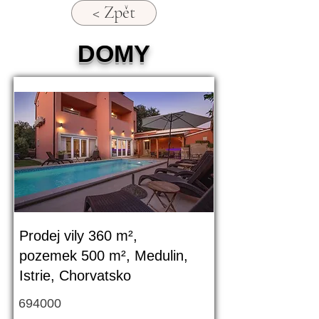
< Zpět
DOMY
Prodej vily 360 m²,
pozemek 500 m², Medulin,
Istrie, Chorvatsko
694000