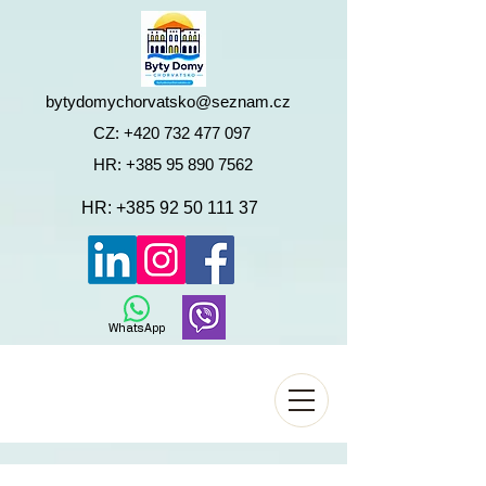
bytydomychorvatsko@seznam.cz
CZ:
+420 732 477 097
HR:
+385 95 890 7562
HR:
+385 92 50 111 37
WhatsApp