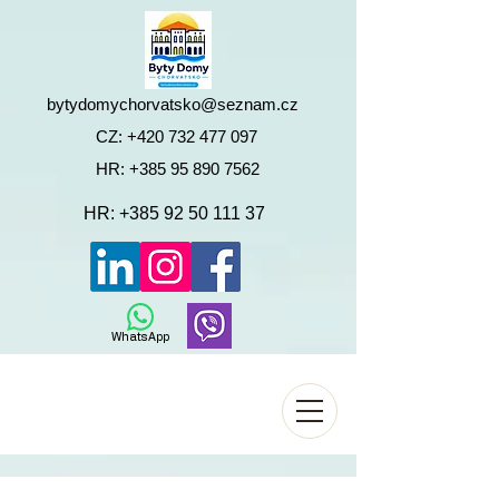
bytydomychorvatsko@seznam.cz
CZ:
+420 732 477 097
HR:
+385 95 890 7562
HR:
+385 92 50 111 37
WhatsApp