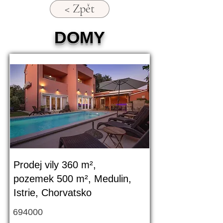
< Zpět
DOMY
Prodej vily 360 m²,
pozemek 500 m², Medulin,
Istrie, Chorvatsko
694000