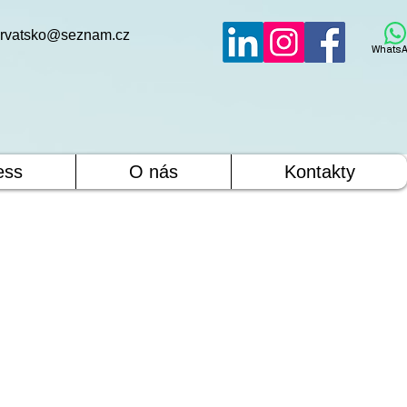
rvatsko@seznam.cz
WhatsA
ess
O nás
Kontakty