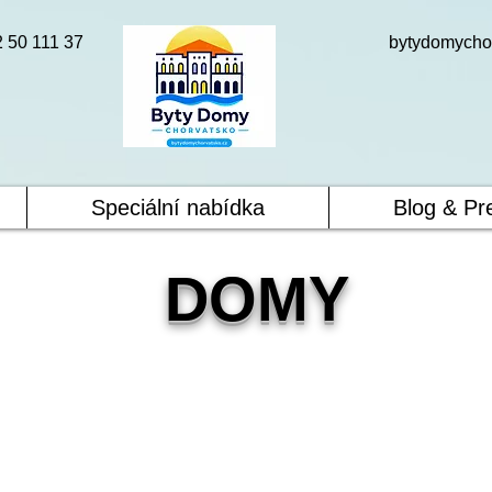
2 50 111 37
bytydomycho
Speciální nabídka
Blog & Pr
DOMY