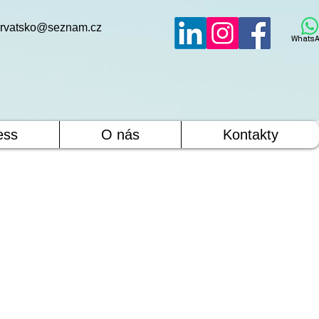
rvatsko@seznam.cz
WhatsA
ess
O nás
Kontakty