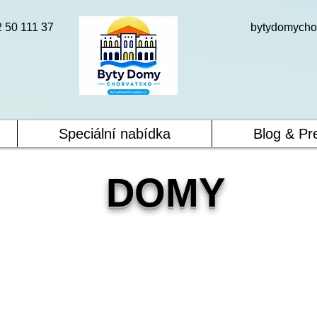
2 50 111 37
bytydomycho
Speciální nabídka
Blog & Pr
DOMY