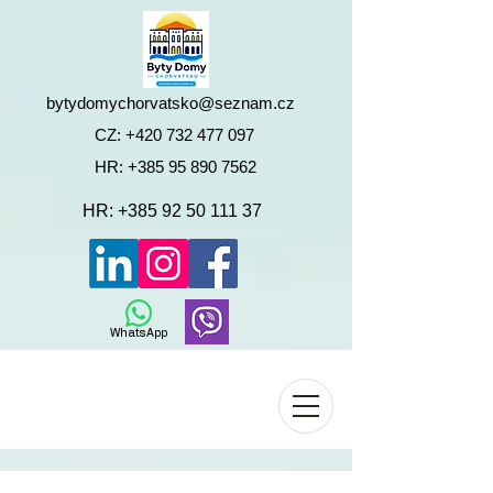
bytydomychorvatsko@seznam.cz
CZ:
+420 732 477 097
HR:
+385 95 890 7562
HR:
+385 92 50 111 37
WhatsApp