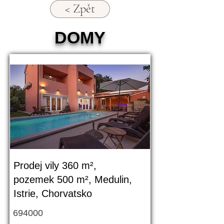
< Zpět
DOMY
Prodej vily 360 m²,
pozemek 500 m², Medulin,
Istrie, Chorvatsko
694000