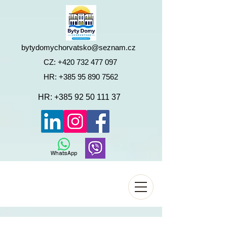
bytydomychorvatsko@seznam.cz
CZ:
+420 732 477 097
HR:
+385 95 890 7562
HR:
+385 92 50 111 37
WhatsApp