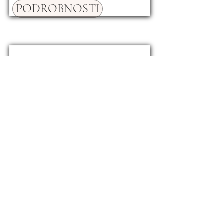
PODROBNOSTI
Dům Marčana
395.000 €
19781
ID
PODROBNOSTI