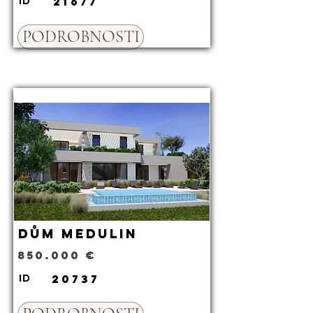
21677
ID
PODROBNOSTI
Dům Medulin
850.000 €
20737
ID