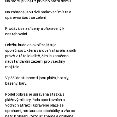
Na moře je vidět z prvního patra domu.
Na zahradě jsou dvě parkovací místa a 
uparevná část se zelení.
Prodává se zařízený a připravený k 
nastěhování.
Údržbu budov a okolí zajištuje 
společnost, která zároveň stavěla, a sídlí 
právě v této lokalitě, čím je zaručeno 
nadstandardní zázemí pro všechny 
majitele.
V pěší dostupnosti jsou pláže, hotely, 
bazény, bary.
Podél pobřeží je upravená stezka s 
plážovými bary, řada sportovních a 
vodních atrakcí, upravené pláže se 
sprchami, restaurace, obchůdky a vše co 
patří k obsahu této již známé a oblíbené 