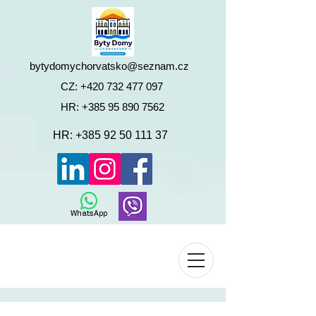
bytydomychorvatsko@seznam.cz
CZ:
+420 732 477 097
HR:
+385 95 890 7562
HR:
+385 92 50 111 37
WhatsApp