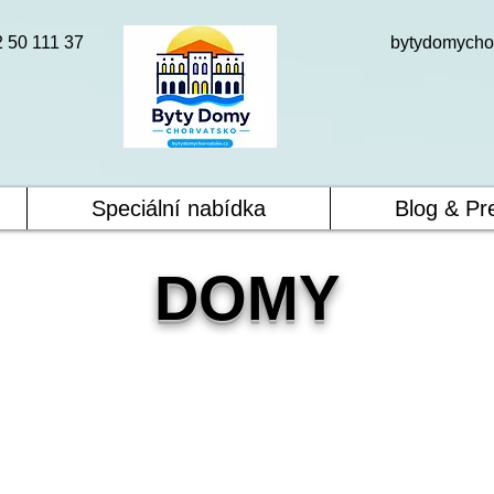
2 50 111 37
bytydomycho
Speciální nabídka
Blog & Pr
DOMY