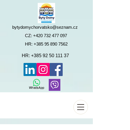
bytydomychorvatsko@seznam.cz
CZ:
+420 732 477 097
HR:
+385 95 890 7562
HR:
+385 92 50 111 37
WhatsApp