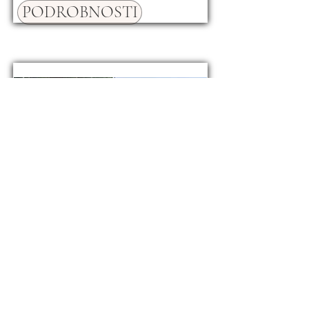
PODROBNOSTI
Dům Marčana
395.000 €
19781
ID
PODROBNOSTI