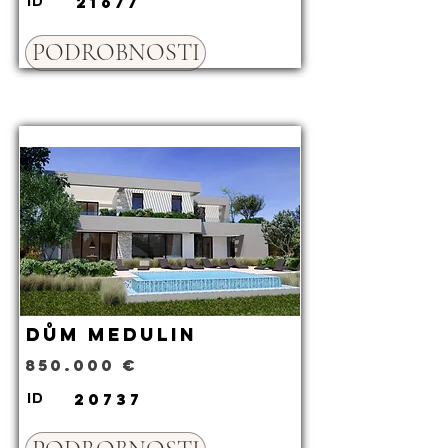
21677
ID
PODROBNOSTI
Dům Medulin
850.000 €
20737
ID