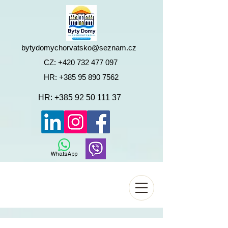
bytydomychorvatsko@seznam.cz
CZ:
+420 732 477 097
HR:
+385 95 890 7562
HR:
+385 92 50 111 37
WhatsApp