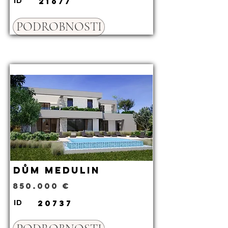
21677
ID
PODROBNOSTI
Dům Medulin
850.000 €
20737
ID