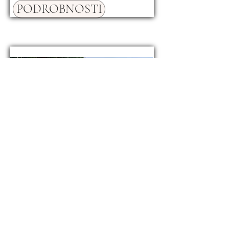
PODROBNOSTI
Dům Marčana
395.000 €
19781
ID
PODROBNOSTI