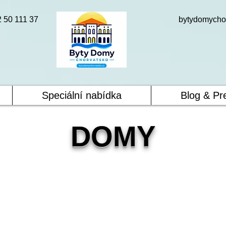
2 50 111 37
bytydomycho
Speciální nabídka
Blog & Pr
DOMY