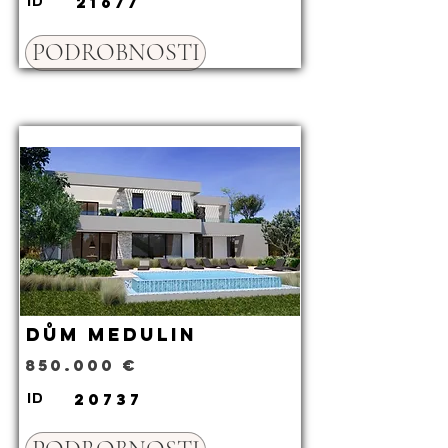
21677
ID
PODROBNOSTI
Dům Medulin
850.000 €
20737
ID