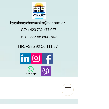
bytydomychorvatsko@seznam.cz
CZ:
+420 732 477 097
HR:
+385 95 890 7562
HR:
+385 92 50 111 37
WhatsApp