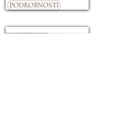
PODROBNOSTI
Dům Marčana
395.000 €
19781
ID
PODROBNOSTI