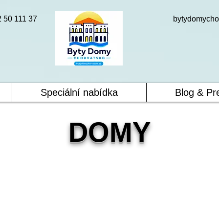
2 50 111 37
bytydomycho
Speciální nabídka
Blog & Pr
DOMY