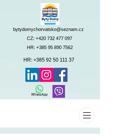
bytydomychorvatsko@seznam.cz
CZ:
+420 732 477 097
HR:
+385 95 890 7562
HR:
+385 92 50 111 37
WhatsApp