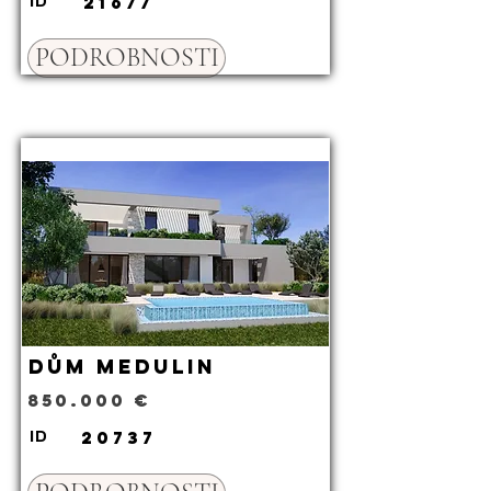
21677
ID
PODROBNOSTI
Dům Medulin
850.000 €
20737
ID