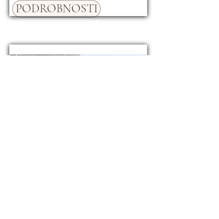
PODROBNOSTI
Dům Marčana
395.000 €
19781
ID
PODROBNOSTI