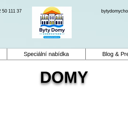
2 50 111 37
bytydomycho
Speciální nabídka
Blog & Pr
DOMY