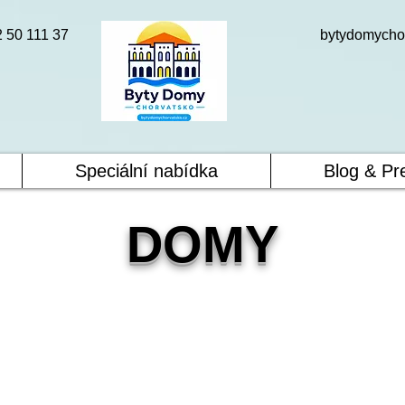
2 50 111 37
bytydomycho
Speciální nabídka
Blog & Pr
DOMY