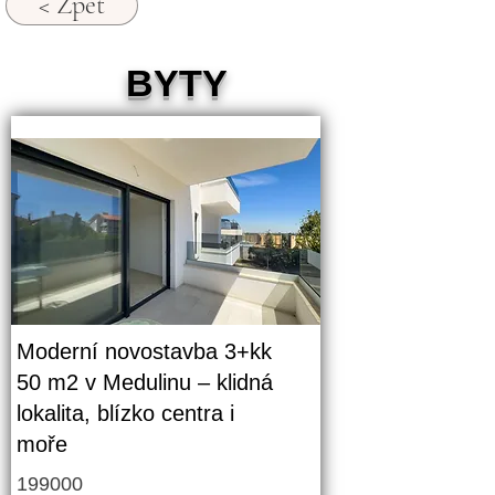
< Zpět
BYTY
Moderní novostavba 3+kk
50 m2 v Medulinu – klidná
lokalita, blízko centra i
moře
199000