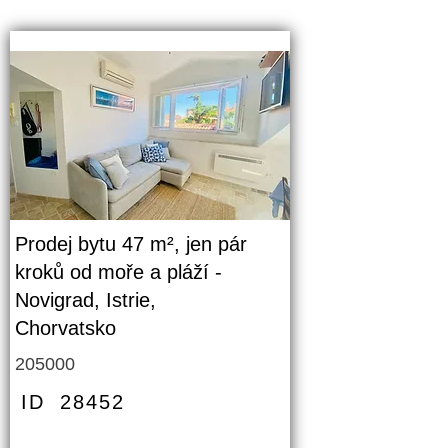
Prodej bytu 47 m², jen pár
kroků od moře a pláží -
Novigrad, Istrie,
Chorvatsko
205000
ID
28452