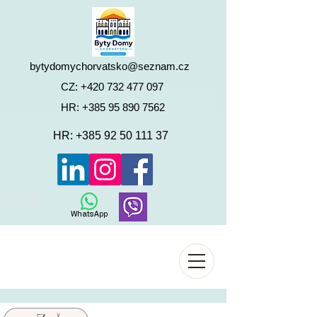
bytydomychorvatsko@seznam.cz
CZ:
+420 732 477 097
HR:
+385 95 890 7562
HR:
+385 92 50 111 37
WhatsApp