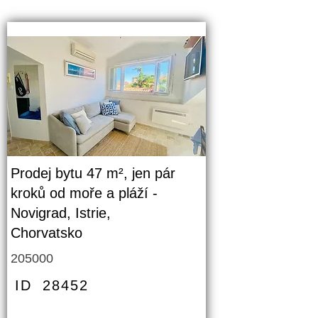
Prodej bytu 47 m², jen pár
kroků od moře a pláží -
Novigrad, Istrie,
Chorvatsko
205000
ID
28452