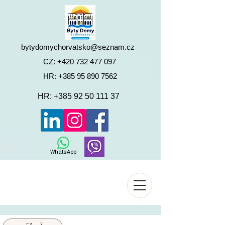
bytydomychorvatsko@seznam.cz
CZ:
+420 732 477 097
HR:
+385 95 890 7562
HR:
+385 92 50 111 37
WhatsApp