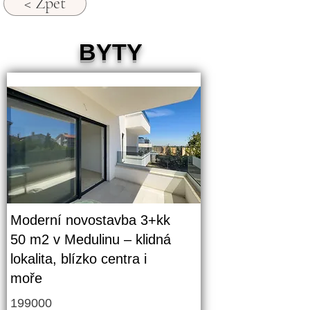
< Zpět
BYTY
Moderní novostavba 3+kk
50 m2 v Medulinu – klidná
lokalita, blízko centra i
moře
199000