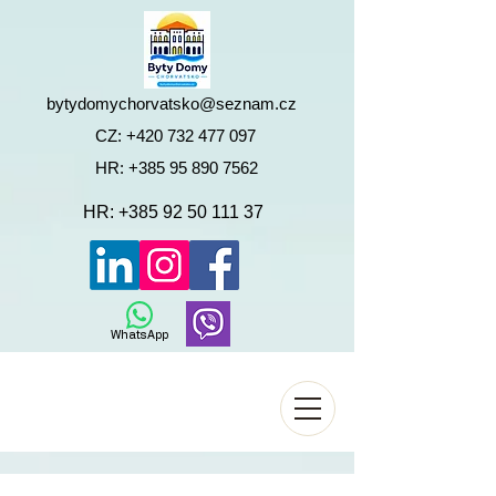
bytydomychorvatsko@seznam.cz
CZ:
+420 732 477 097
HR:
+385 95 890 7562
HR:
+385 92 50 111 37
WhatsApp