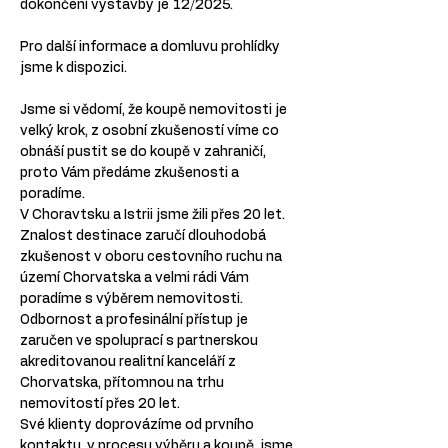
dokončení výstavby je 12/2025.
Pro další informace a domluvu prohlídky 
jsme k dispozici.
Jsme si vědomí, že koupě nemovitosti je 
velký krok, z osobní zkušeností víme co 
obnáší pustit se do koupě v zahraničí, 
proto Vám předáme zkušenosti a 
poradíme.
V Choravtsku a Istrii jsme žili přes 20 let.
Znalost destinace zaručí dlouhodobá 
zkušenost v oboru cestovního ruchu na 
území Chorvatska a velmi rádi Vám 
poradíme s výběrem nemovitosti.
Odbornost a profesinální přístup je 
zaručen ve spoluprací s partnerskou 
akreditovanou realitní kanceláří z 
Chorvatska, přítomnou na trhu 
nemovitostí přes 20 let.
Své klienty doprovázíme od prvního 
kontaktu, v procesu výběru a koupě, jsme 