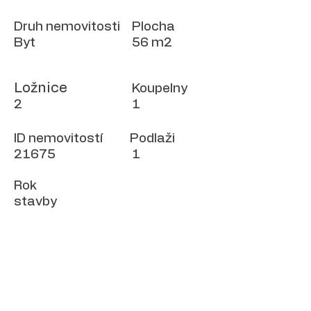
Druh nemovitosti
Plocha
Byt
56 m2
Ložnice
Koupelny
2
1
ID nemovitostí
Podlaži
21675
1
Rok
stavby
Lokace
Pula, Croatia