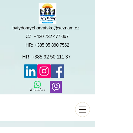
bytydomychorvatsko@seznam.cz
CZ:
+420 732 477 097
HR:
+385 95 890 7562
HR:
+385 92 50 111 37
WhatsApp