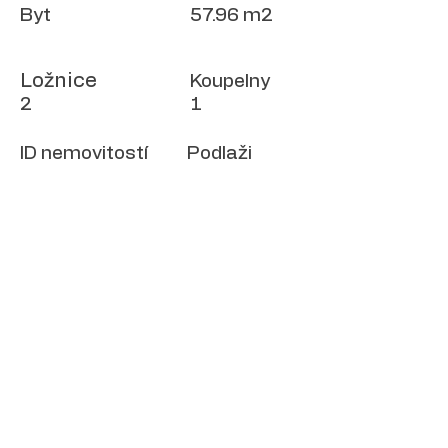
Byt
57.96 m2
Ložnice
Koupelny
2
1
ID nemovitostí
Podlaži
21680
1
Rok
stavby
Lokace
Pula, Croatia