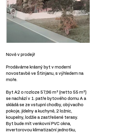
Nově v prodeji!
Prodáváme krásný byt v moderní 
novostavbě ve Štinjanu, s výhledem na 
moře.
Byt A2 o rozloze 57,96 m² (netto 55 m²) 
se nachází v 1. patře bytového domu A a 
skládá se ze vstupní chodby, obývacího 
pokoje, jídelny a kuchyně, 2 ložnic, 
koupelny, lodžie a zastřešené terasy.
Byt bude mít venkovní PVC okna, 
invertorovou klimatizační jednotku, 