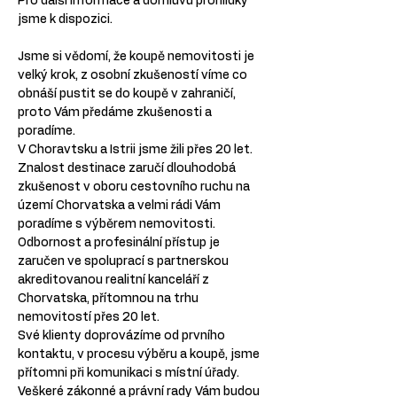
Pro další informace a domluvu prohlídky 
jsme k dispozici.
Jsme si vědomí, že koupě nemovitosti je 
velký krok, z osobní zkušeností víme co 
obnáší pustit se do koupě v zahraničí, 
proto Vám předáme zkušenosti a 
poradíme.
V Choravtsku a Istrii jsme žili přes 20 let.
Znalost destinace zaručí dlouhodobá 
zkušenost v oboru cestovního ruchu na 
území Chorvatska a velmi rádi Vám 
poradíme s výběrem nemovitosti.
Odbornost a profesinální přístup je 
zaručen ve spoluprací s partnerskou 
akreditovanou realitní kanceláří z 
Chorvatska, přítomnou na trhu 
nemovitostí přes 20 let.
Své klienty doprovázíme od prvního 
kontaktu, v procesu výběru a koupě, jsme 
přítomni při komunikaci s místní úřady.
Veškeré zákonné a právní rady Vám budou 