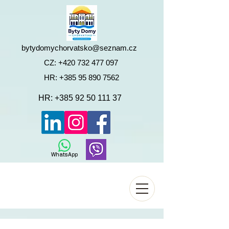
bytydomychorvatsko@seznam.cz
CZ:
+420 732 477 097
HR:
+385 95 890 7562
HR:
+385 92 50 111 37
WhatsApp