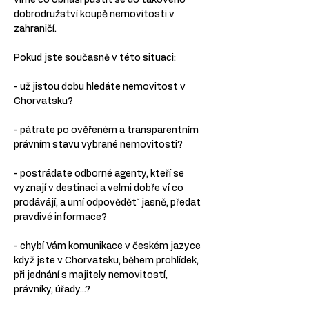
víme co obnáší pustit se do takového 
dobrodružství koupě nemovitosti v 
zahraničí.
Pokud jste současně v této situaci:
- už jistou dobu hledáte nemovitost v 
Chorvatsku?
- pátrate po ověřeném a transparentním 
právním stavu vybrané nemovitosti?
- postrádate odborné agenty, kteří se 
vyznají v destinaci a velmi dobře ví co 
prodávájí, a umí odpovědětˇ jasně, předat 
pravdivé informace?
- chybí Vám komunikace v českém jazyce 
když jste v Chorvatsku, během prohlídek, 
při jednání s majitely nemovitostí, 
právníky, úřady...?