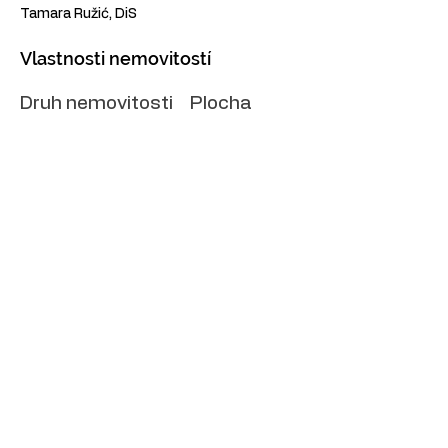
Tamara Ružić, DiS
Vlastnosti nemovitostí
Druh nemovitosti
Plocha
Byt
72 m2
Ložnice
Koupelny
2
2
ID nemovitostí
Podlaži
18798
Rok
stavby
Lokace
Novigrad, Croatia