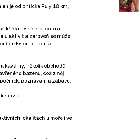
dálen je od antické Puly 10 km, 
, křišťálově čisté moře a 
álu aktivit a zároveň se může 
mi římskými ruinami a 
 a kavárny, několik obchodů, 
avřeného bazénu, což z něj 
odpočinek, poznávání a zábavu.
dispozici.
tivních lokalitách u moře i ve 