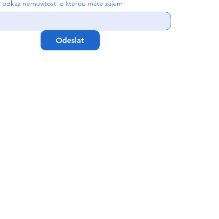
e odkaz nemovitosti o kterou máte zájem
Odeslat