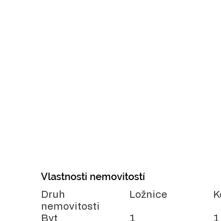
Vlastnosti nemovitostí
Druh
Ložnice
K
nemovitosti
Byt
1
1