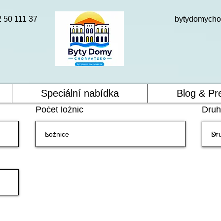
2 50 111 37
bytydomycho
Speciální nabídka
Blog & Pr
Počet ložnic
Druh