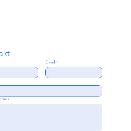
akt
Email
*
právu