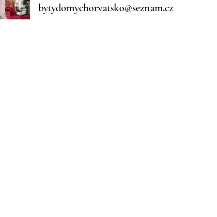
bytydomychorvatsko@seznam.cz