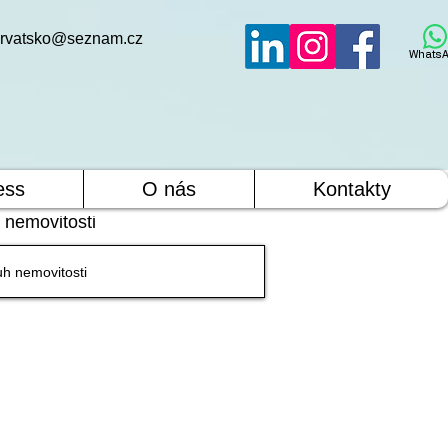
rvatsko@seznam.cz
WhatsA
ess
O nás
Kontakty
 nemovitosti