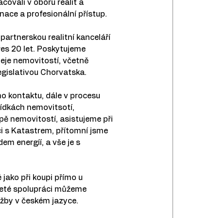
acovali v oboru realit a 
ace a profesionální přístup.
artnerskou realitní kanceláří 
es 20 let. Poskytujeme 
eje nemovitostí, včetně 
egislativou Chorvatska.
o kontaktu, dále v procesu 
lídkách nemovitsotí, 
ě nemovitostí, asistujeme při 
i s Katastrem, přítomní jsme 
m energíí, a vše je s 
 jako při koupi přímo u 
leté spolupráci můžeme 
žby v českém jazyce.