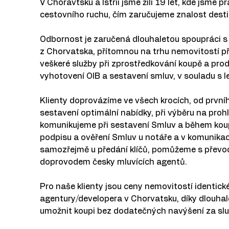
V Choravtsku a Istrii jsme žili 19 let, kde jsme pr
cestovního ruchu, čím zaručujeme znalost destin
Odbornost je zaručená dlouhaletou spoupráci s p
z Chorvatska, přítomnou na trhu nemovitostí př
veškeré služby při zprostředkování koupě a prod
vyhotovení OIB a sestavení smluv, v souladu s l
Klienty doprovázíme ve všech krocích, od prvníh
sestavení optimální nabídky, při výběru na proh
komunikujeme při sestavení Smluv a během koup
podpisu a ověření Smluv u notáře a v komunikac
samozřejmě u předání klíčů, pomůžeme s převode
doprovodem česky mluvících agentů.
Pro naše klienty jsou ceny nemovitostí identické
agentury/developera v Chorvatsku, díky dlouha
umožnit koupi bez dodatečných navýšení za slu