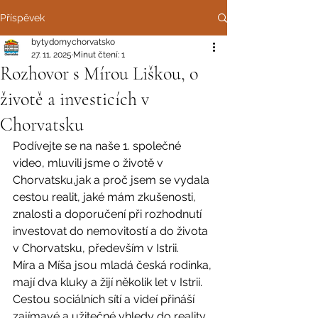
Příspěvek
bytydomychorvatsko
27. 11. 2025
Minut čtení: 1
Rozhovor s Mírou Liškou, o
životě a investicích v
Chorvatsku
Podívejte se na naše 1. společné 
video, mluvili jsme o životě v 
Chorvatsku,jak a proč jsem se vydala 
cestou realit, jaké mám zkušenosti, 
znalosti a doporučení při rozhodnutí 
investovat do nemovitostí a do života 
v Chorvatsku, především v Istrii.
Míra a Míša jsou mladá česká rodinka, 
mají dva kluky a žijí několik let v Istrii. 
Cestou sociálních sítí a videí přináší 
zajímavé a užitečné vhledy do reality 