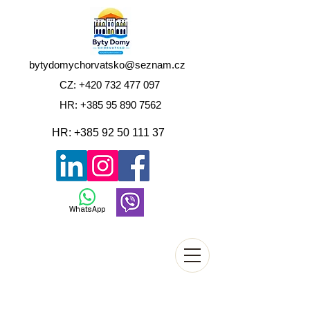
bytydomychorvatsko@seznam.cz
CZ:
+420 732 477 097
HR:
+385 95 890 7562
HR:
+385 92 50 111 37
WhatsApp