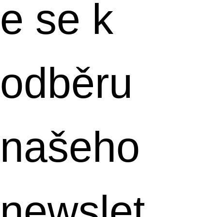
e se k 
odběru 
našeho 
newslet