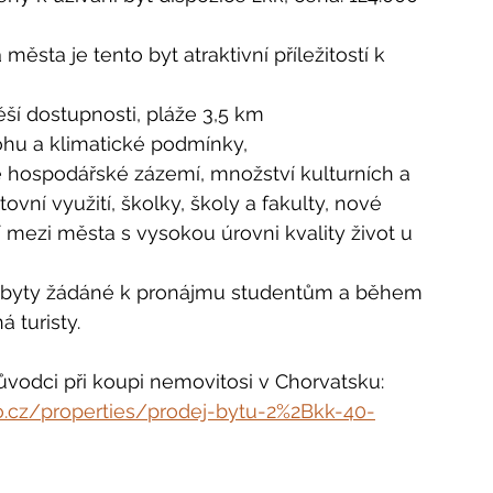
sta je tento byt atraktivní příležitostí k 
ší dostupnosti, pláže 3,5 km
ohu a klimatické podmínky,
 hospodářské zázemí, množství kulturních a 
vní využití, školky, školy a fakulty, nové 
 mezi města s vysokou úrovni kvality život u 
é byty žádáné k pronájmu studentům a během 
 turisty. 
ůvodci při koupi nemovitosi v Chorvatsku:
.cz/properties/prodej-bytu-2%2Bkk-40-