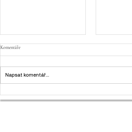
Komentáře
Napsat komentář...
🏡 Apartmán s bazénem, terasou
🏡 Prostorný 
a parkováním | Premantura, Istrie
terasou, Barbar
Chorvatsko