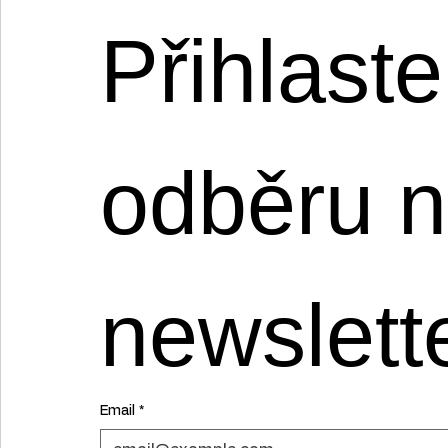
Přihlaste
odběru n
newslett
Email
*