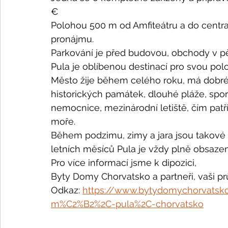
€
Polohou 500 m od Amfiteátru a do centra mě
pronájmu. 
Parkování je před budovou, obchody v pě
Pula je oblíbenou destinací pro svou pol
Město žije během celého roku, má dobré
historických památek, dlouhé pláže, sporto
nemocnice, mezinárodní letiště, čím patří
moře. 
Během podzimu, zimy a jara jsou takov
letních měsíců Pula je vždy plně obsazená
Pro více informací jsme k dipozici, 
Byty Domy Chorvatsko a partneři, vaši pr
Odkaz: 
https://www.bytydomychorvatsko
m%C2%B2%2C-pula%2C-chorvatsko