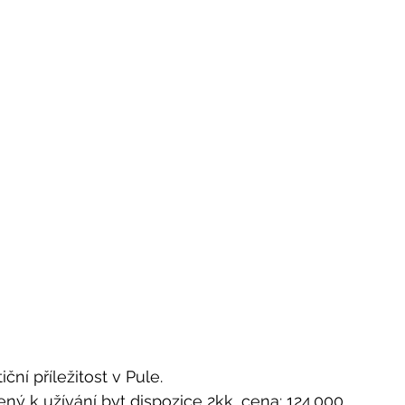
ní příležitost v Pule. 
ný k užívání byt dispozice 2kk, cena: 124.000 