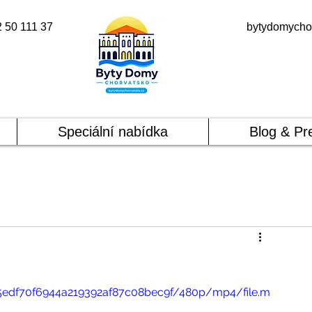
2 50 111 37
bytydomycho
Speciální nabídka
Blog & Pr
d5edf70f6944a219392af87c08bec9f/480p/mp4/file.m