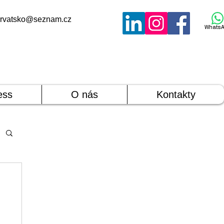
rvatsko@seznam.cz
WhatsA
ess
O nás
Kontakty