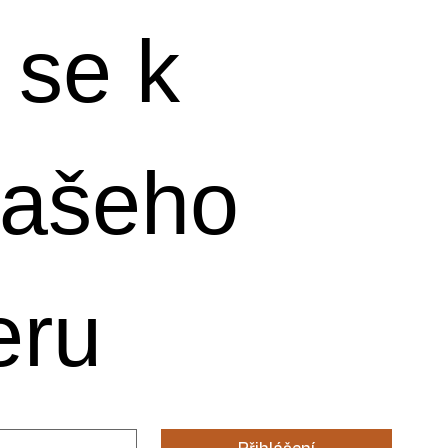
 se k 
ašeho 
eru