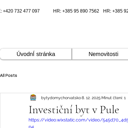
: +420 732 477 097
HR: +385 95 890 7562
HR: +385 9
ÚvodnÍ stránka
Nemovitosti
All Posts
bytydomychorvatsko
8. 12. 2025
Minut čtení: 1
Investiční byt v Pule
https://video.wixstatic.com/video/545d70_4
p4