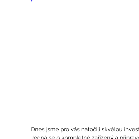
Dnes jsme pro vás natočili skvělou investič
Jedná se o kompletně zařízený a připrave