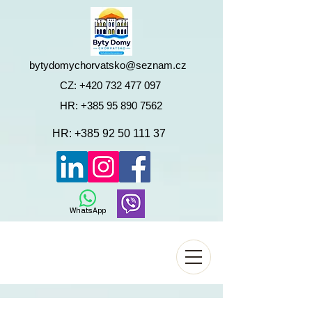
bytydomychorvatsko@seznam.cz
CZ:
+420 732 477 097
HR:
+385 95 890 7562
HR:
+385 92 50 111 37
WhatsApp