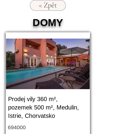
< Zpět
DOMY
Prodej vily 360 m²,
pozemek 500 m², Medulin,
Istrie, Chorvatsko
694000