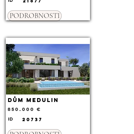
21677
ID
PODROBNOSTI
Dům Medulin
850.000 €
20737
ID