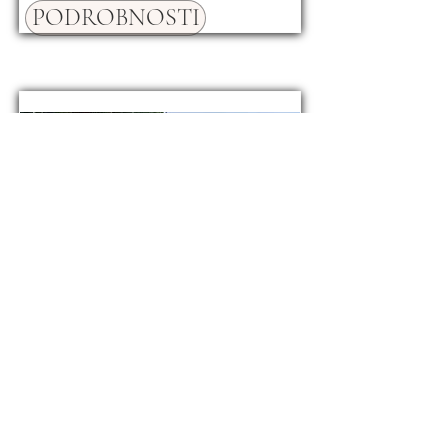
PODROBNOSTI
Dům Marčana
395.000 €
19781
ID
PODROBNOSTI