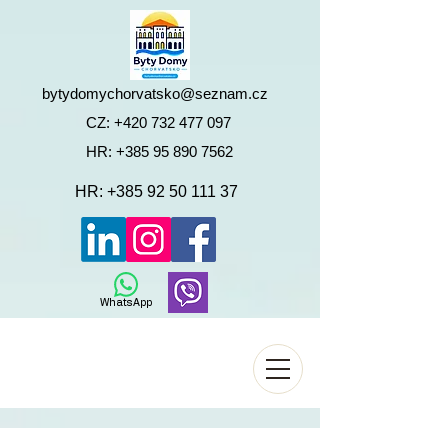
bytydomychorvatsko@seznam.cz
CZ:
+420 732 477 097
HR:
+385 95 890 7562
HR:
+385 92 50 111 37
WhatsApp