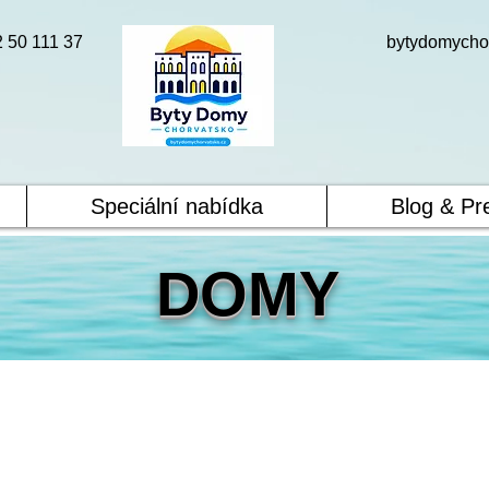
2 50 111 37
bytydomycho
Speciální nabídka
Blog & Pr
DOMY