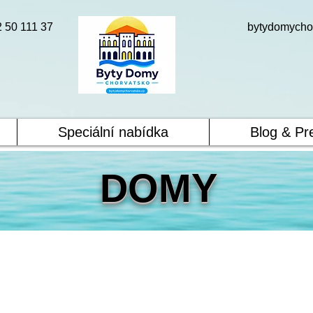
2 50 111 37
bytydomycho
Speciální nabídka
Blog & Pr
DOMY