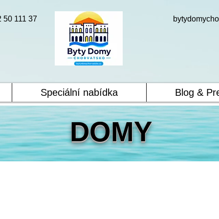
2 50 111 37
bytydomycho
Speciální nabídka
Blog & Pr
DOMY