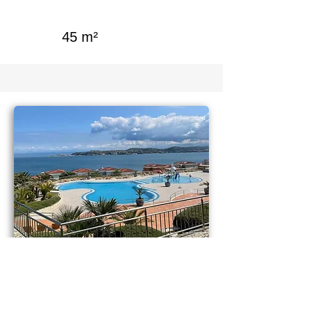
45 m²
Prodej bytu 2+kk 47 m² s otevřeným
výhledem na moře – Umag,
Chorvatsko