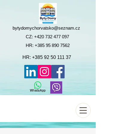
bytydomychorvatsko@seznam.cz
CZ:
+420 732 477 097
HR:
+385 95 890 7562
HR:
+385 92 50 111 37
WhatsApp